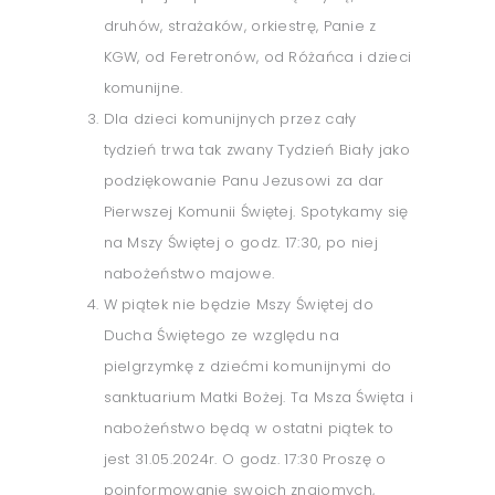
druhów, strażaków, orkiestrę, Panie z
KGW, od Feretronów, od Różańca i dzieci
komunijne.
Dla dzieci komunijnych przez cały
tydzień trwa tak zwany Tydzień Biały jako
podziękowanie Panu Jezusowi za dar
Pierwszej Komunii Świętej. Spotykamy się
na Mszy Świętej o godz. 17:30, po niej
nabożeństwo majowe.
W piątek nie będzie Mszy Świętej do
Ducha Świętego ze względu na
pielgrzymkę z dziećmi komunijnymi do
sanktuarium Matki Bożej. Ta Msza Święta i
nabożeństwo będą w ostatni piątek to
jest 31.05.2024r. O godz. 17:30 Proszę o
poinformowanie swoich znajomych,