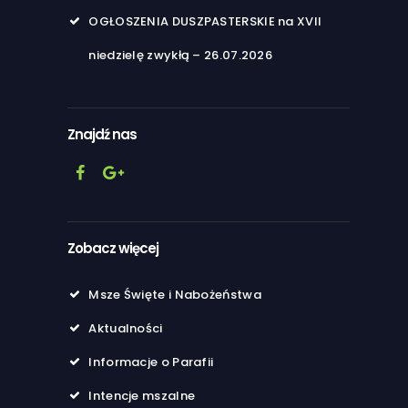
OGŁOSZENIA DUSZPASTERSKIE na XVII
niedzielę zwykłą – 26.07.2026
Znajdź nas
Zobacz więcej
Msze Święte i Nabożeństwa
Aktualności
Informacje o Parafii
Intencje mszalne