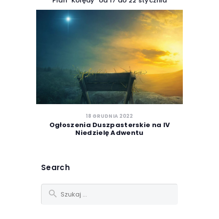
Plan “Kolędy” od 17 do 22 stycznia
18 GRUDNIA 2022
Ogłoszenia Duszpasterskie na IV
Niedzielę Adwentu
Search
Szukaj: