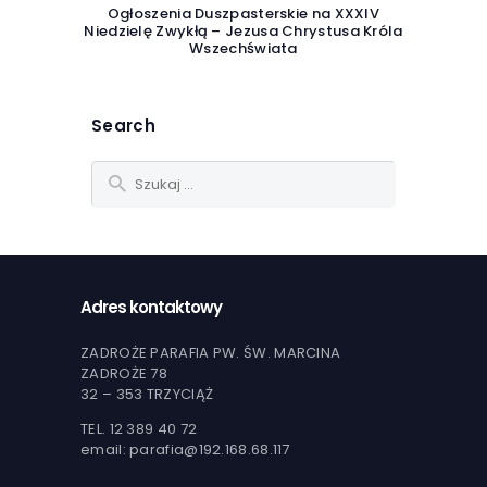
Ogłoszenia Duszpasterskie na XXXIV
Niedzielę Zwykłą – Jezusa Chrystusa Króla
Wszechświata
Search
Szukaj:
Adres kontaktowy
ZADROŻE PARAFIA PW. ŚW. MARCINA
ZADROŻE 78
32 – 353 TRZYCIĄŻ
TEL. 12 389 40 72
email: parafia@192.168.68.117