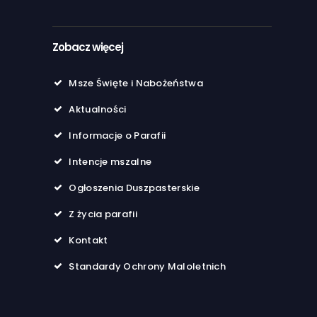
Zobacz więcej
Msze Święte i Nabożeństwa
Aktualności
Informacje o Parafii
Intencje mszalne
Ogłoszenia Duszpasterskie
Z życia parafii
Kontakt
Standardy Ochrony Maloletnich