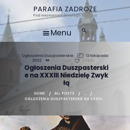
STRONA GŁÓWNA
PARAFIA ZADROŻE
Gry hazardowe zagraj
AKTUALNOŚCI
Pod wezwaniem Świętego Marcina
Kasyno Wrocław Bonus Bez Depozytu
: Super dobry w trybie
WSPÓLNOTY
Menu
zabawy, super zabijanie w trybie na prawdziwe pieniądze.
PARAFIALNE
5 Zł Na Start Kasyno
- Oprogramowanie gier śledzi, ile razy
KONTAKT
uruchomiłeś darmowe spiny.
Ogłoszenia Duszpasterskie
13 listopada
Legalne Kasyno Online Z Turniejami
: Ponadto wszystkie
2022
1150
Views
0
Likes
transakcje finansowe dokonywane za pośrednictwem BAC są
Ogłoszenia Duszpasterski
regulowane przez UKGC, który jest najsurowszym Komitetem w
e na XXXIII Niedzielę Zwyk
łą
branży gier hazardowych online.
...
HOME
ALL POSTS
Zasady w najlepszy kasyna
OGŁOSZENIA DUSZPASTERSKIE NA XXXIII...
Viking Luck Casino Darmowe Spiny Bez Depozytu
Co więcej, Las Vegas revelers nieustannie chodzili blisko
zewnętrznych stołów dzięki braku fizycznych barier.
Redpingwin Casino Bonus Za Rejestrację